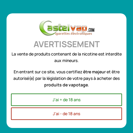
Se connecter
ou
Créer un compte
0
AVERTISSEMENT
La vente de produits contenant de la nicotine est interdite
Profitez de notre Super Promo sur les e-liquides "Grands
aux mineurs.
Formats 100ml et 50ml"
EN SAVOIR PLUS
Toggle
☰
En entrant sur ce site, vous certifiez
être
majeur
et être
navigation
autorisé(e) par la législation de votre pays à acheter des
produits de vapotage
.
Accueil
Marques
JUSTFOG
J'ai + de 18 ans
Accueil
J'ai - de 18 ans
NOUVEAUTES