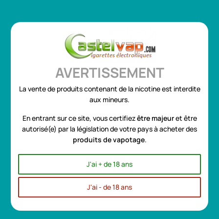
Se connecter
ou
Créer un compte
0
AVERTISSEMENT
La vente de produits contenant de la nicotine est interdite
Profitez de notre Super Promo sur les e-liquides "Grands
aux mineurs.
Formats 100ml et 50ml"
EN SAVOIR PLUS
Toggle
☰
En entrant sur ce site, vous certifiez
être
majeur
et être
navigation
autorisé(e) par la législation de votre pays à acheter des
produits de vapotage
.
Accueil
RESISTANCES
COIL & COTON
COIL & COTON
J'ai + de 18 ans
J'ai - de 18 ans