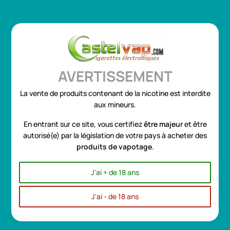
Se connecter
ou
Créer un compte
0
AVERTISSEMENT
La vente de produits contenant de la nicotine est interdite
Profitez de notre Super Promo sur les e-liquides "Grands
aux mineurs.
Formats 100ml et 50ml"
EN SAVOIR PLUS
Toggle
☰
En entrant sur ce site, vous certifiez
être
majeur
et être
navigation
autorisé(e) par la législation de votre pays à acheter des
produits de vapotage
.
Accueil
RESISTANCES
RESISTANCES JOYETECH
RESISTANCES JOYETECH
J'ai + de 18 ans
J'ai - de 18 ans