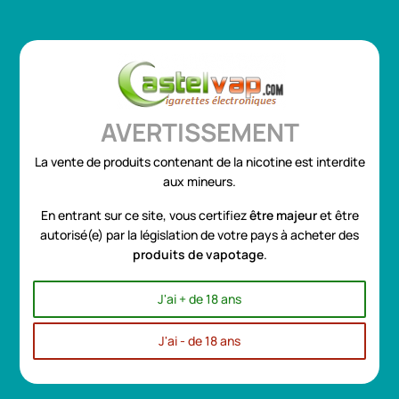
Se connecter
ou
Créer un compte
0
AVERTISSEMENT
La vente de produits contenant de la nicotine est interdite
Profitez de notre Super Promo sur les e-liquides "Grands
aux mineurs.
Formats 100ml et 50ml"
EN SAVOIR PLUS
Toggle
☰
En entrant sur ce site, vous certifiez
être
majeur
et être
navigation
autorisé(e) par la législation de votre pays à acheter des
produits de vapotage
.
J'ai + de 18 ans
J'ai - de 18 ans