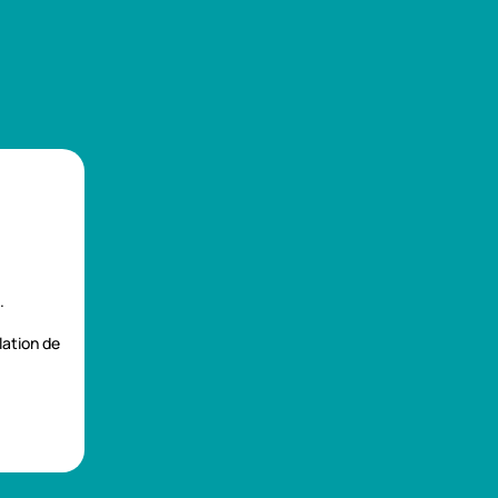
Se connecter
ou
Créer un compte
Panier d'achat
0
0,00 €
EN SAVOIR PLUS
.
slation de