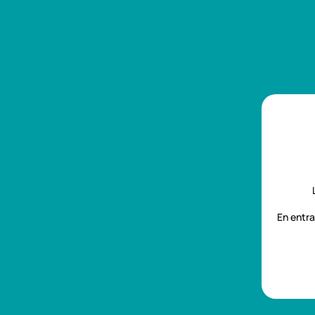
TOUS LES PRODUITS
PROMOTIONS
NOUVEAUTÉS
Profitez de notre 
En entra
Accueil
Marques
Harmony
Accueil
Liste 
NOUVEAUTES