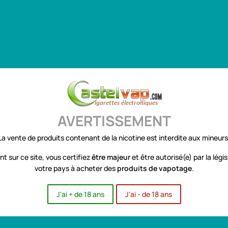
CONTACT
AVERTISSEMENT
Super Promo sur les e-liquides "Grands Formats 100ml et 50ml"
La vente de produits contenant de la nicotine est interdite aux mineurs
nt sur ce site, vous certifiez
être
majeur
et être autorisé(e) par la légi
votre pays à acheter des
produits de vapotage
.
des produits par marque Harmony
J'ai + de 18 ans
J'ai - de 18 ans