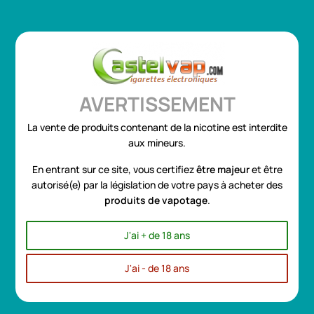
Se connecter
ou
Créer un compte
0
AVERTISSEMENT
La vente de produits contenant de la nicotine est interdite
Profitez de notre Super Promo sur les e-liquides "Grands
aux mineurs.
Formats 100ml et 50ml"
EN SAVOIR PLUS
Toggle
☰
En entrant sur ce site, vous certifiez
être
majeur
et être
navigation
autorisé(e) par la législation de votre pays à acheter des
produits de vapotage
.
Accueil
RESISTANCES
RESISTANCES INNOKIN
RESISTANCES INNOKIN
J'ai + de 18 ans
J'ai - de 18 ans