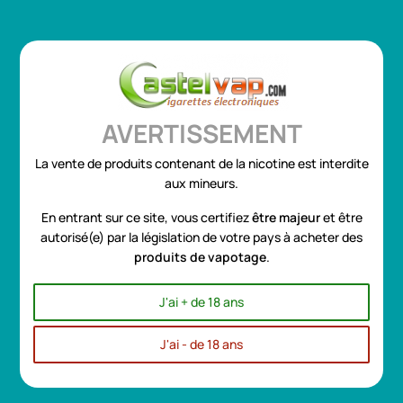
Se connecter
ou
Créer un compte
0
AVERTISSEMENT
La vente de produits contenant de la nicotine est interdite
Profitez de notre Super Promo sur les e-liquides "Grands
aux mineurs.
Formats 100ml et 50ml"
EN SAVOIR PLUS
Toggle
☰
En entrant sur ce site, vous certifiez
être
majeur
et être
navigation
autorisé(e) par la législation de votre pays à acheter des
produits de vapotage
.
Accueil
MATERIEL
ACCESSOIRES / DIVERS
ACCESSOIRES / DIVERS
J'ai + de 18 ans
J'ai - de 18 ans