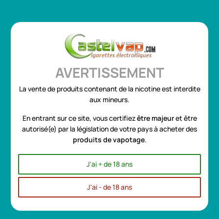
Se connecter
ou
Créer un compte
0
AVERTISSEMENT
La vente de produits contenant de la nicotine est interdite
Profitez de notre Super Promo sur les e-liquides "Grands
aux mineurs.
Formats 100ml et 50ml"
EN SAVOIR PLUS
Toggle
☰
En entrant sur ce site, vous certifiez
être
majeur
et être
navigation
autorisé(e) par la législation de votre pays à acheter des
produits de vapotage
.
Accueil
MATERIEL
CLEAROMISEURS et CARTOUCHES
RECONSTRUCTIBLES
RECONSTRUCTIBLES
J'ai + de 18 ans
J'ai - de 18 ans