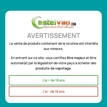
Se connecter
ou
Créer un compte
0
AVERTISSEMENT
La vente de produits contenant de la nicotine est interdite
Profitez de notre Super Promo sur les e-liquides "Grands
aux mineurs.
Formats 100ml et 50ml"
EN SAVOIR PLUS
Toggle
☰
En entrant sur ce site, vous certifiez
être
majeur
et être
navigation
autorisé(e) par la législation de votre pays à acheter des
produits de vapotage
.
Accueil
MATERIEL
CLEAROMISEURS et CARTOUCHES
JUSTFOG
JUSTFOG
J'ai + de 18 ans
J'ai - de 18 ans