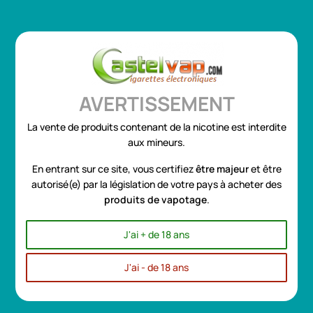
Se connecter
ou
Créer un compte
0
AVERTISSEMENT
La vente de produits contenant de la nicotine est interdite
Profitez de notre Super Promo sur les e-liquides "Grands
aux mineurs.
Formats 100ml et 50ml"
EN SAVOIR PLUS
Toggle
☰
En entrant sur ce site, vous certifiez
être
majeur
et être
navigation
autorisé(e) par la législation de votre pays à acheter des
produits de vapotage
.
Accueil
MATERIEL
CLEAROMISEURS et CARTOUCHES
UWELL
UWELL
J'ai + de 18 ans
J'ai - de 18 ans