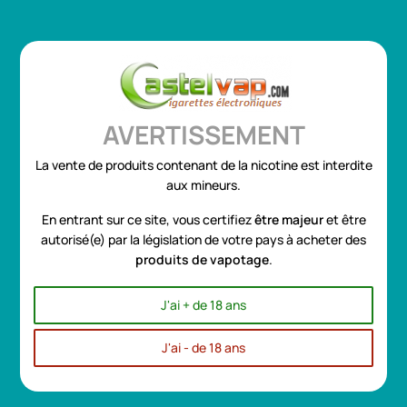
Se connecter
ou
Créer un compte
0
AVERTISSEMENT
La vente de produits contenant de la nicotine est interdite
Profitez de notre Super Promo sur les e-liquides "Grands
aux mineurs.
Formats 100ml et 50ml"
EN SAVOIR PLUS
Toggle
☰
En entrant sur ce site, vous certifiez
être
majeur
et être
navigation
autorisé(e) par la législation de votre pays à acheter des
produits de vapotage
.
Accueil
Marques
ELEAF / ISMOKA
J'ai + de 18 ans
Accueil
J'ai - de 18 ans
NOUVEAUTES