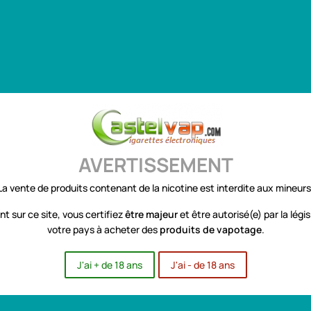
CONTACT
AVERTISSEMENT
Super Promo sur les e-liquides "Grands Formats 100ml et 50ml"
La vente de produits contenant de la nicotine est interdite aux mineurs
nt sur ce site, vous certifiez
être
majeur
et être autorisé(e) par la légi
votre pays à acheter des
produits de vapotage
.
OKER JNR
J'ai + de 18 ans
J'ai - de 18 ans
Fizzy Cherry Co